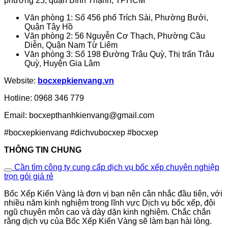
phường 25, quận Bình Thạnh, TPHCM
Văn phòng 1: Số 456 phố Trích Sài, Phường Bưởi,
Quận Tây Hồ
Văn phòng 2: 56 Nguyễn Cơ Thạch, Phường Cầu
Diễn, Quận Nam Từ Liêm
Văn phòng 3: Số 198 Đường Trâu Quỳ, Thị trấn Trâu
Quỳ, Huyện Gia Lâm
Website:
bocxepkienvang.vn
Hotline: 0968 346 779
Email: bocxepthanhkienvang@gmail.com
#bocxepkienvang #dichvubocxep #bocxep
THÔNG TIN CHUNG
Cần tìm công ty cung cấp dịch vụ bốc xếp chuyên nghiệp
trọn gói giá rẻ
Bốc Xếp Kiến Vàng là đơn vị bạn nên cân nhắc đầu tiên, với
nhiều năm kinh nghiệm trong lĩnh vực Dịch vụ bốc xếp, đội
ngũ chuyên môn cao và dày dặn kinh nghiệm. Chắc chắn
rằng dịch vụ của Bốc Xếp Kiến Vàng sẽ làm bạn hài lòng.