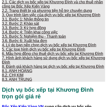
2.1.
Các dịch vụ bốc xếp tại Khương Đình và cho thuê nhân
công tại Bốc Xếp Kiến Vàng
2.2.
Trang thiết bị và phương tiện hỗ trợ chuyên dụng
3.
Quy trình làm việc của dịch vụ bốc xếp tại Khương Đình
3.1.
Bước 1: Nhận thông tin
3.2.
Bước 2: Khảo sát
3.3.
Bước 3: Ký hợp đồng
3.4.
Bước 4: Triển khai công việc
3.5.
Bước 5: Nghiệm thu - Thanh toán
3.6.
Bước 6: Xuất hóa đơn
4.
Lý do bạn nên chọn dịch vụ bốc xếp tại Khương Đình
5.
Các loại hình dịch vụ bốc xếp tại Khương Đình
6.
Mẫu hợp đồng cho thuê dịch vụ bốc xếp tại Khương Đình
7.
Hình ảnh khách hàng sử dụng dịch vụ bốc xếp tại Khương
Đình
8.
Đánh giá khách hàng tại dịch vụ bốc xếp tại Khương Đình
8.1.
ANH HOÀNG
8.2.
CHỊ KIM
8.3.
ANH TRUNG
Dịch vụ bốc xếp tại
Khương Đình
trọn gói giá rẻ
Bốc Xếp Kiến Vàng VN
cung cấp dịch vụ bốc xếp