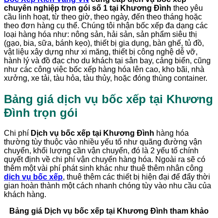
chuyên nghiệp trọn gói số 1 tại Khương Đình
theo yêu
cầu linh hoạt, từ theo giờ, theo ngày, đến theo tháng hoặc
theo đơn hàng cụ thể. Chúng tôi nhận bốc xếp đa dạng các
loại hàng hóa như: nông sản, hải sản, sản phẩm siêu thị
(gạo, bia, sữa, bánh kẹo), thiết bị gia dụng, bàn ghế, tủ đồ,
vật liệu xây dựng như xi măng, thiết bị công nghệ dễ vỡ,
hành lý và đồ đạc cho du khách tại sân bay, cảng biển, cũng
như các công việc bốc xếp hàng hóa lên cao, kho bãi, nhà
xưởng, xe tải, tàu hỏa, tàu thủy, hoặc đóng thùng container.
Bảng giá dịch vụ bốc xếp tại
Khương
Đình
trọn gói
Chi phí
Dịch vụ bốc xếp tại Khương Đình
hàng hóa
thường tùy thuộc vào nhiều yếu tố như quãng đường vận
chuyển, khối lượng cần vận chuyển, đó là 2 yếu tố chính
quyết định về chi phí vận chuyển hàng hóa. Ngoài ra sẽ có
thêm một vài phí phát sinh khác như thuê thêm nhân công
dịch vụ bốc xếp
, thuê thêm các thiết bị hiện đại để đẩy thời
gian hoàn thành một cách nhanh chóng tùy vào nhu cầu của
khách hàng.
Bảng giá Dịch vụ bốc xếp tại Khương Đình tham khảo