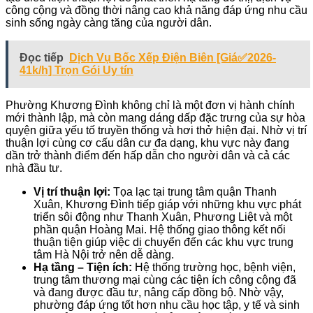
công cộng và đồng thời nâng cao khả năng đáp ứng nhu cầu
sinh sống ngày càng tăng của người dân.
Đọc tiếp
Dịch Vụ Bốc Xếp Điện Biên [Giá✅2026-
41k/h] Trọn Gói Uy tín
Phường Khương Đình không chỉ là một đơn vị hành chính
mới thành lập, mà còn mang dáng dấp đặc trưng của sự hòa
quyện giữa yếu tố truyền thống và hơi thở hiện đại. Nhờ vị trí
thuận lợi cùng cơ cấu dân cư đa dạng, khu vực này đang
dần trở thành điểm đến hấp dẫn cho người dân và cả các
nhà đầu tư.
Vị trí thuận lợi:
Tọa lạc tại trung tâm quận Thanh
Xuân, Khương Đình tiếp giáp với những khu vực phát
triển sôi động như Thanh Xuân, Phương Liệt và một
phần quận Hoàng Mai. Hệ thống giao thông kết nối
thuận tiện giúp việc di chuyển đến các khu vực trung
tâm Hà Nội trở nên dễ dàng.
Hạ tầng – Tiện ích:
Hệ thống trường học, bệnh viện,
trung tâm thương mại cùng các tiện ích công cộng đã
và đang được đầu tư, nâng cấp đồng bộ. Nhờ vậy,
phường đáp ứng tốt hơn nhu cầu học tập, y tế và sinh