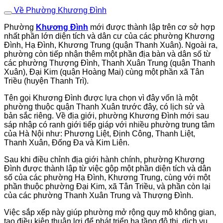
Về Phường Khương Đình
Phường
Khương Đình
mới được thành lập trên cơ sở hợp
nhất phần lớn diện tích và dân cư của các phường Khương
Đình, Hạ Đình, Khương Trung (quận Thanh Xuân). Ngoài ra,
phường còn tiếp nhận thêm một phần địa bàn và dân số từ
các phường Thượng Đình, Thanh Xuân Trung (quận Thanh
Xuân), Đại Kim (quận Hoàng Mai) cùng một phần xã Tân
Triều (huyện Thanh Trì).
Tên gọi Khương Đình được lựa chọn vì đây vốn là một
phường thuộc quận Thanh Xuân trước đây, có lịch sử và
bản sắc riêng. Về địa giới, phường Khương Đình mới sau
sáp nhập có ranh giới tiếp giáp với nhiều phường trung tâm
của Hà Nội như: Phương Liệt, Định Công, Thanh Liệt,
Thanh Xuân, Đống Đa và Kim Liên.
Sau khi điều chỉnh địa giới hành chính, phường Khương
Đình được thành lập từ việc gộp một phần diện tích và dân
số của các phường Hạ Đình, Khương Trung, cùng với một
phần thuộc phường Đại Kim, xã Tân Triều, và phần còn lại
của các phường Thanh Xuân Trung và Thượng Đình.
Việc sắp xếp này giúp phường mở rộng quy mô không gian,
tạo điều kiện thuận lợi để phát triển hạ tầng đô thị, dịch vụ