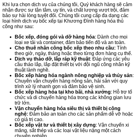
Khi lựa chọn dịch vụ của chúng tôi, Quý khách hàng sẽ cảm
nhận được sự tận tâm, uy tín, và chất lượng vượt trội, đảm
bảo sự hài lòng tuyệt đối. Chúng tôi cung cấp đa dạng các
loại hình dịch vụ bốc xếp tại Khương Đình hàng hóa thủ
công như sau:
Bốc xếp, đóng gói và dỡ hàng hóa
: Dành cho mọi
loại xe tải và container, đảm bảo tiến độ và an toàn.
Cho thuê nhân công bốc xếp theo nhu cầu:
Tính
theo giờ, ngày, tháng hoặc theo từng đơn hàng cụ thể.
Dịch vụ tháo dỡ, lắp ráp kỹ thuật
: Đáp ứng các yêu
cầu tháo lắp, lắp đặt thiết bị với đội ngũ công nhân kỹ
thuật lành nghề.
Bốc xếp hàng hóa ngành nông nghiệp và thủy sản
:
Chuyên vận chuyển hàng nông sản, hải sản với quy
trình xử lý nhanh gọn và đảm bảo vệ sinh.
Bốc xếp hàng hóa tại kho bãi, nhà xưởng
: Hỗ trợ tổ
chức và di chuyển hàng hóa trong các không gian lưu
trữ lớn.
Vận chuyển hàng hóa siêu thị và thiết bị công
nghệ:
Đảm bảo an toàn cho các sản phẩm dễ vỡ hoặc
có giá trị cao.
Bốc xếp vật tư và thiết bị xây dựng
: Vận chuyển xi
măng, sắt thép và các loại vật liệu nặng một cách
chuyên nghiệp.