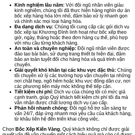
Kinh nghiệm lâu năm:
Với đội ngũ nhân viên giàu
kinh nghiệm, chúng tôi đã thực hiện hàng nghìn dự án
bốc xếp hàng hóa lớn nhỏ, đảm bảo xử lý nhanh gọn
và chính xác mọi loại hàng hóa.
Đa dạng dịch vụ:
Chúng tôi cung cấp các gói dịch vụ
bốc xếp tại Khương Đình linh hoạt như bốc xếp theo
giờ, ngày, tháng hoặc theo đơn hàng cụ thể, phù hợp
với nhu cầu từng khách hàng.
An toàn và chuyên nghiệp:
Đội ngũ nhân viên được
đào tạo bài bản, sử dụng trang thiết bị hiện đại, đảm
bảo an toàn tuyệt đối cho hàng hóa và quá trình vận
chuyển.
Giải quyết khó khăn tại các khu vực đặc thù:
Chúng
tôi chuyên xử lý các trường hợp vận chuyển tại những
nơi chật hẹp, ngõ hẻm hoặc khu vực đông dân cư, nơi
các phương tiện máy móc không thể tiếp cận.
Tiết kiệm chi phí:
Dịch vụ của chúng tôi có mức giá
cạnh tranh, giúp Quý khách tiết kiệm chi phí tối đa mà
vẫn nhận được chất lượng dịch vụ cao cấp.
Phản hồi nhanh chóng:
Đội ngũ hỗ trợ sẵn sàng tư
vấn 24/7, đáp ứng nhanh mọi yêu cầu của khách hàng,
từ khâu liên hệ đến triển khai công việc.
Chọn
Bốc Xếp Kiến Vàng
, Quý khách không chỉ được giải
quyết vấn đề vận chuyển một cách hiệu quả mà còn có được