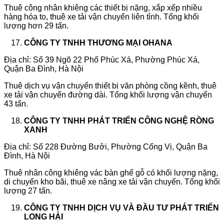
Thuê công nhân khiêng các thiết bị nặng, xắp xếp nhiều
hàng hóa to, thuê xe tải vận chuyển liên tỉnh. Tổng khối
lượng hơn 29 tấn.
CÔNG TY TNHH THƯƠNG MẠI OHANA
Địa chỉ: Số 39 Ngõ 22 Phố Phúc Xá, Phường Phúc Xá,
Quận Ba Đình, Hà Nội
Thuê dịch vụ vận chuyển thiết bị văn phòng cồng kềnh, thuê
xe tải vận chuyển đường dài. Tổng khối lượng vận chuyển
43 tấn.
CÔNG TY TNHH PHÁT TRIỂN CÔNG NGHỆ RỒNG
XANH
Địa chỉ: Số 228 Đường Bưởi, Phường Cống Vị, Quận Ba
Đình, Hà Nội
Thuê nhân công khiêng vác bàn ghế gỗ có khối lượng nặng,
di chuyển kho bãi, thuê xe nâng xe tải vận chuyển. Tổng khối
lượng 27 tấn.
CÔNG TY TNHH DỊCH VỤ VÀ ĐẦU TƯ PHÁT TRIỂN
LONG HẢI