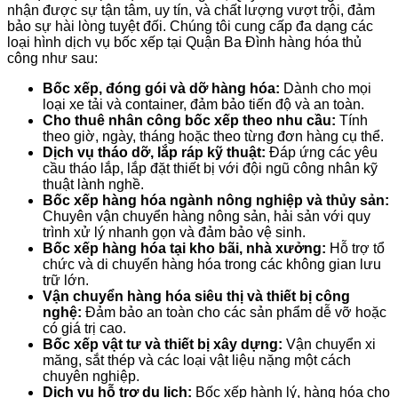
nhận được sự tận tâm, uy tín, và chất lượng vượt trội, đảm
bảo sự hài lòng tuyệt đối. Chúng tôi cung cấp đa dạng các
loại hình dịch vụ bốc xếp tại Quận Ba Đình hàng hóa thủ
công như sau:
Bốc xếp, đóng gói và dỡ hàng hóa:
Dành cho mọi
loại xe tải và container, đảm bảo tiến độ và an toàn.
Cho thuê nhân công bốc xếp theo nhu cầu:
Tính
theo giờ, ngày, tháng hoặc theo từng đơn hàng cụ thể.
Dịch vụ tháo dỡ, lắp ráp kỹ thuật:
Đáp ứng các yêu
cầu tháo lắp, lắp đặt thiết bị với đội ngũ công nhân kỹ
thuật lành nghề.
Bốc xếp hàng hóa ngành nông nghiệp và thủy sản:
Chuyên vận chuyển hàng nông sản, hải sản với quy
trình xử lý nhanh gọn và đảm bảo vệ sinh.
Bốc xếp hàng hóa tại kho bãi, nhà xưởng:
Hỗ trợ tổ
chức và di chuyển hàng hóa trong các không gian lưu
trữ lớn.
Vận chuyển hàng hóa siêu thị và thiết bị công
nghệ:
Đảm bảo an toàn cho các sản phẩm dễ vỡ hoặc
có giá trị cao.
Bốc xếp vật tư và thiết bị xây dựng:
Vận chuyển xi
măng, sắt thép và các loại vật liệu nặng một cách
chuyên nghiệp.
Dịch vụ hỗ trợ du lịch:
Bốc xếp hành lý, hàng hóa cho