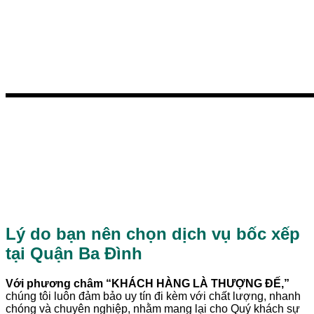
Bước 6: Xuất hóa đơn
Sau khi hoàn thành bước thanh toán và
thanh lý hợp đồng, chúng tôi sẽ tiến
hành xuất hóa đơn theo yêu cầu của
quý khách hàng.
Lý do bạn nên chọn dịch vụ bốc xếp
tại Quận Ba Đình
Với phương châm “KHÁCH HÀNG LÀ THƯỢNG ĐẾ,”
chúng tôi luôn đảm bảo uy tín đi kèm với chất lượng, nhanh
chóng và chuyên nghiệp, nhằm mang lại cho Quý khách sự