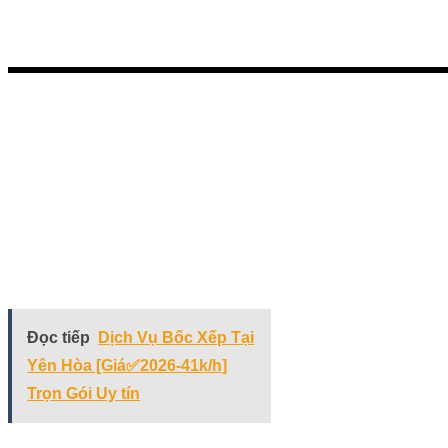
Bước 1: Nhận thông tin
Nhận thông tin từ khách hàng qua Zalo,
Email hoặc số điện thoại. Bộ phận tư
vấn viên của chúng tôi sẽ tiến hành tư
vấn dịch vụ, thu thập đầy đủ thông tin
để cung cấp dịch vụ một cách tối ưu
nhất.
Đọc tiếp
Dịch Vụ Bốc Xếp Tại
Yên Hòa [Giá✅2026-41k/h]
Trọn Gói Uy tín