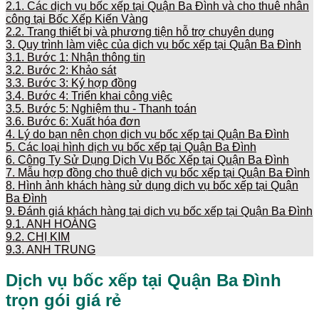
2.1.
Các dịch vụ bốc xếp tại Quận Ba Đình và cho thuê nhân
công tại Bốc Xếp Kiến Vàng
2.2.
Trang thiết bị và phương tiện hỗ trợ chuyên dụng
3.
Quy trình làm việc của dịch vụ bốc xếp tại Quận Ba Đình
3.1.
Bước 1: Nhận thông tin
3.2.
Bước 2: Khảo sát
3.3.
Bước 3: Ký hợp đồng
3.4.
Bước 4: Triển khai công việc
3.5.
Bước 5: Nghiệm thu - Thanh toán
3.6.
Bước 6: Xuất hóa đơn
4.
Lý do bạn nên chọn dịch vụ bốc xếp tại Quận Ba Đình
5.
Các loại hình dịch vụ bốc xếp tại Quận Ba Đình
6.
Công Ty Sử Dụng Dịch Vụ Bốc Xếp tại Quận Ba Đình
7.
Mẫu hợp đồng cho thuê dịch vụ bốc xếp tại Quận Ba Đình
8.
Hình ảnh khách hàng sử dụng dịch vụ bốc xếp tại Quận
Ba Đình
9.
Đánh giá khách hàng tại dịch vụ bốc xếp tại Quận Ba Đình
9.1.
ANH HOÀNG
9.2.
CHỊ KIM
9.3.
ANH TRUNG
Dịch vụ bốc xếp tại
Quận Ba Đình
trọn gói giá rẻ