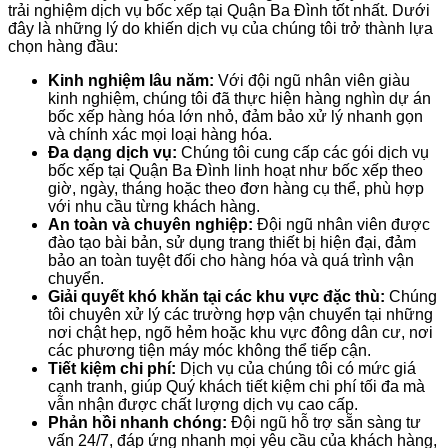
trải nghiệm dịch vụ bốc xếp tại Quận Ba Đình tốt nhất. Dưới
đây là những lý do khiến dịch vụ của chúng tôi trở thành lựa
chọn hàng đầu:
Kinh nghiệm lâu năm:
Với đội ngũ nhân viên giàu
kinh nghiệm, chúng tôi đã thực hiện hàng nghìn dự án
bốc xếp hàng hóa lớn nhỏ, đảm bảo xử lý nhanh gọn
và chính xác mọi loại hàng hóa.
Đa dạng dịch vụ:
Chúng tôi cung cấp các gói dịch vụ
bốc xếp tại Quận Ba Đình linh hoạt như bốc xếp theo
giờ, ngày, tháng hoặc theo đơn hàng cụ thể, phù hợp
với nhu cầu từng khách hàng.
An toàn và chuyên nghiệp:
Đội ngũ nhân viên được
đào tạo bài bản, sử dụng trang thiết bị hiện đại, đảm
bảo an toàn tuyệt đối cho hàng hóa và quá trình vận
chuyển.
Giải quyết khó khăn tại các khu vực đặc thù:
Chúng
tôi chuyên xử lý các trường hợp vận chuyển tại những
nơi chật hẹp, ngõ hẻm hoặc khu vực đông dân cư, nơi
các phương tiện máy móc không thể tiếp cận.
Tiết kiệm chi phí:
Dịch vụ của chúng tôi có mức giá
cạnh tranh, giúp Quý khách tiết kiệm chi phí tối đa mà
vẫn nhận được chất lượng dịch vụ cao cấp.
Phản hồi nhanh chóng:
Đội ngũ hỗ trợ sẵn sàng tư
vấn 24/7, đáp ứng nhanh mọi yêu cầu của khách hàng,