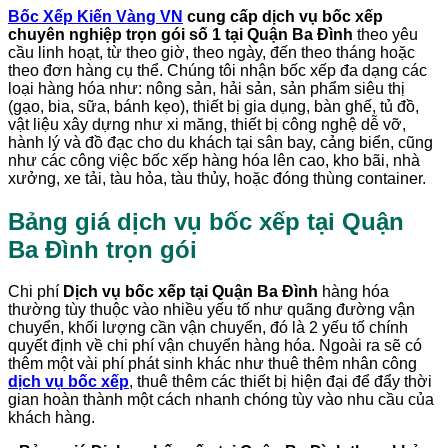
Bốc Xếp Kiến Vàng VN
cung cấp dịch vụ bốc xếp
chuyên nghiệp trọn gói số 1 tại Quận Ba Đình
theo yêu
cầu linh hoạt, từ theo giờ, theo ngày, đến theo tháng hoặc
theo đơn hàng cụ thể. Chúng tôi nhận bốc xếp đa dạng các
loại hàng hóa như: nông sản, hải sản, sản phẩm siêu thị
(gạo, bia, sữa, bánh kẹo), thiết bị gia dụng, bàn ghế, tủ đồ,
vật liệu xây dựng như xi măng, thiết bị công nghệ dễ vỡ,
hành lý và đồ đạc cho du khách tại sân bay, cảng biển, cũng
như các công việc bốc xếp hàng hóa lên cao, kho bãi, nhà
xưởng, xe tải, tàu hỏa, tàu thủy, hoặc đóng thùng container.
Bảng giá dịch vụ bốc xếp tại
Quận
Ba Đình
trọn gói
Chi phí
Dịch vụ bốc xếp tại Quận Ba Đình
hàng hóa
thường tùy thuộc vào nhiều yếu tố như quãng đường vận
chuyển, khối lượng cần vận chuyển, đó là 2 yếu tố chính
quyết định về chi phí vận chuyển hàng hóa. Ngoài ra sẽ có
thêm một vài phí phát sinh khác như thuê thêm nhân công
dịch vụ bốc xếp
, thuê thêm các thiết bị hiện đại để đẩy thời
gian hoàn thành một cách nhanh chóng tùy vào nhu cầu của
khách hàng.