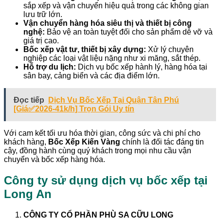
sắp xếp và vận chuyển hiệu quả trong các không gian
lưu trữ lớn.
Vận chuyển hàng hóa siêu thị và thiết bị công
nghệ:
Bảo vệ an toàn tuyệt đối cho sản phẩm dễ vỡ và
giá trị cao.
Bốc xếp vật tư, thiết bị xây dựng:
Xử lý chuyên
nghiệp các loại vật liệu nặng như xi măng, sắt thép.
Hỗ trợ du lịch:
Dịch vụ bốc xếp hành lý, hàng hóa tại
sân bay, cảng biển và các địa điểm lớn.
Đọc tiếp
Dịch Vụ Bốc Xếp Tại Quận Tân Phú
[Giá✅2026-41k/h] Trọn Gói Uy tín
Với cam kết tối ưu hóa thời gian, công sức và chi phí cho
khách hàng,
Bốc Xếp Kiến Vàng
chính là đối tác đáng tin
cậy, đồng hành cùng quý khách trong mọi nhu cầu vận
chuyển và bốc xếp hàng hóa.
Công ty sử dụng dịch vụ bốc xếp tại
Long An
CÔNG TY CỔ PHẦN PHÙ SA CỮU LONG