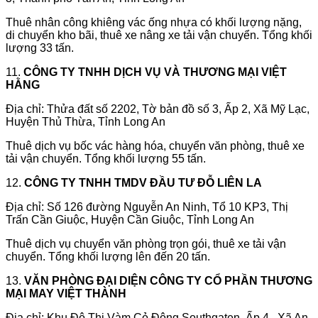
Thuê nhân công khiêng vác ống nhựa có khối lượng nặng,
di chuyển kho bãi, thuê xe nâng xe tải vận chuyển. Tổng khối
lượng 33 tấn.
11.
CÔNG TY TNHH DỊCH VỤ VÀ THƯƠNG MẠI VIỆT
HẰNG
Địa chỉ: Thửa đất số 2202, Tờ bản đồ số 3, Ấp 2, Xã Mỹ Lạc,
Huyện Thủ Thừa, Tỉnh Long An
Thuê dịch vụ bốc vác hàng hóa, chuyển văn phòng, thuê xe
tải vận chuyển. Tổng khối lượng 55 tấn.
12.
CÔNG TY TNHH TMDV ĐẦU TƯ ĐỖ LIÊN LA
Địa chỉ: Số 126 đường Nguyễn An Ninh, Tổ 10 KP3, Thị
Trấn Cần Giuộc, Huyện Cần Giuộc, Tỉnh Long An
Thuê dịch vụ chuyển văn phòng trọn gói, thuê xe tải vận
chuyển. Tổng khối lượng lên đến 20 tấn.
13.
VĂN PHÒNG ĐẠI DIỆN CÔNG TY CỔ PHẦN THƯƠNG
MẠI MAY VIỆT THÀNH
Địa chỉ: Khu Đô Thị Vàm Cỏ Đông Southgaten, Ấp 4 , Xã An