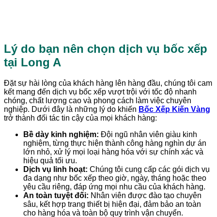
thanh lý hợp đồng, chúng tôi sẽ tiến
hành xuất hóa đơn theo yêu cầu của
quý khách hàng.
Lý do bạn nên chọn dịch vụ bốc xếp
tại Long A
Đặt sự hài lòng của khách hàng lên hàng đầu, chúng tôi cam
kết mang đến dịch vụ bốc xếp vượt trội với tốc độ nhanh
chóng, chất lượng cao và phong cách làm việc chuyên
nghiệp. Dưới đây là những lý do khiến
Bốc Xếp Kiến Vàng
trở thành đối tác tin cậy của mọi khách hàng:
Bề dày kinh nghiệm:
Đội ngũ nhân viên giàu kinh
nghiệm, từng thực hiện thành công hàng nghìn dự án
lớn nhỏ, xử lý mọi loại hàng hóa với sự chính xác và
hiệu quả tối ưu.
Dịch vụ linh hoạt:
Chúng tôi cung cấp các gói dịch vụ
đa dạng như bốc xếp theo giờ, ngày, tháng hoặc theo
yêu cầu riêng, đáp ứng mọi nhu cầu của khách hàng.
An toàn tuyệt đối:
Nhân viên được đào tạo chuyên
sâu, kết hợp trang thiết bị hiện đại, đảm bảo an toàn
cho hàng hóa và toàn bộ quy trình vận chuyển.