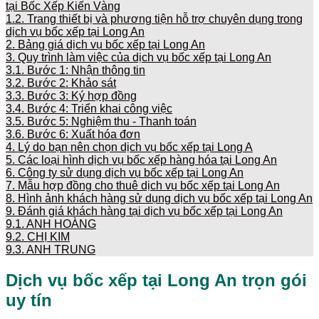
tại Bốc Xếp Kiến Vàng
1.2.
Trang thiết bị và phương tiện hỗ trợ chuyên dụng trong
dịch vụ bốc xếp tại Long An
2.
Bảng giá dịch vụ bốc xếp tại Long An
3.
Quy trình làm việc của dịch vụ bốc xếp tại Long An
3.1.
Bước 1: Nhận thông tin
3.2.
Bước 2: Khảo sát
3.3.
Bước 3: Ký hợp đồng
3.4.
Bước 4: Triển khai công việc
3.5.
Bước 5: Nghiệm thu - Thanh toán
3.6.
Bước 6: Xuất hóa đơn
4.
Lý do bạn nên chọn dịch vụ bốc xếp tại Long A
5.
Các loại hình dịch vụ bốc xếp hàng hóa tại Long An
6.
Công ty sử dụng dịch vụ bốc xếp tại Long An
7.
Mẫu hợp đồng cho thuê dịch vụ bốc xếp tại Long An
8.
Hình ảnh khách hàng sử dụng dịch vụ bốc xếp tại Long An
9.
Đánh giá khách hàng tại dịch vụ bốc xếp tại Long An
9.1.
ANH HOÀNG
9.2.
CHỊ KIM
9.3.
ANH TRUNG
Dịch vụ bốc xếp tại Long An trọn gói
uy tín