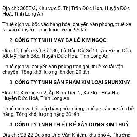
Địa chỉ: 305E/2, Khu vực 5, Thị Trấn Đức Hòa, Huyện Đức
Hoà, Tỉnh Long An
Thuê dịch vụ bốc vác hàng hóa, chuyển văn phòng, thuê xe
tải vận chuyển. Tổng khối lượng 55 tấn.
CÔNG TY TNHH MAY BA LÔ KIM NGỌC
Địa chỉ: Thửa Đất Số 180, Tờ Bản Đồ Số 56, Ấp Rừng Dầu,
Xã Mỹ Hạnh Bắc, Huyện Đức Hoà, Tỉnh Long An
Thuê dịch vụ chuyển văn phòng trọn gói, thuê xe tải vận
chuyển. Tổng khối lượng lên đến 20 tấn.
CÔNG TY TNHH SẢN PHẨM KIM LOẠI SHUNXINYI
Địa chỉ: Xưởng số 2, Ấp Bình Tiền 2, Xã Đức Hòa Hạ,
Huyện Đức Hoà, Tỉnh Long An
Thuê dịch vụ bốc xếp hàng hóa nặng, thuê xe cẩu, xe tải chở
hàng. Tổng khối lượng nặng 30 tấn.
CÔNG TY TNHH THIẾT KẾ XÂY DỰNG KIM THUỶ
Địa chỉ: Số 22 Đường Ung Văn Khiêm, khu phố 4, Phường