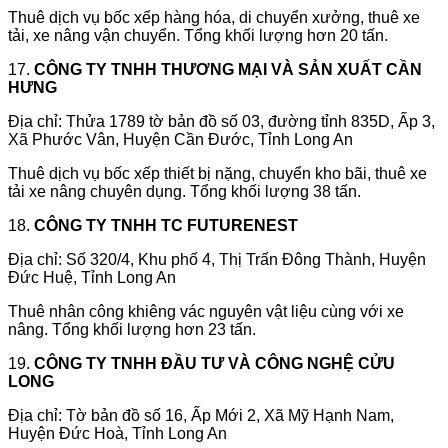
Thuê dịch vụ bốc xếp hàng hóa, di chuyển xưởng, thuê xe
tải, xe nâng vận chuyển. Tổng khối lượng hơn 20 tấn.
17.
CÔNG TY TNHH THƯƠNG MẠI VÀ SẢN XUẤT CẦN
HƯNG
Địa chỉ: Thửa 1789 tờ bản đồ số 03, đường tỉnh 835D, Ấp 3,
Xã Phước Vân, Huyện Cần Đước, Tỉnh Long An
Thuê dịch vụ bốc xếp thiết bị nặng, chuyển kho bãi, thuê xe
tải xe nâng chuyên dụng. Tổng khối lượng 38 tấn.
18.
CÔNG TY TNHH TC FUTURENEST
Địa chỉ: Số 320/4, Khu phố 4, Thị Trấn Đông Thành, Huyện
Đức Huệ, Tỉnh Long An
Thuê nhân công khiêng vác nguyên vật liệu cùng với xe
nâng. Tổng khối lượng hơn 23 tấn.
19.
CÔNG TY TNHH ĐẦU TƯ VÀ CÔNG NGHỆ CỬU
LONG
Địa chỉ: Tờ bản đồ số 16, Ấp Mới 2, Xã Mỹ Hạnh Nam,
Huyện Đức Hoà, Tỉnh Long An