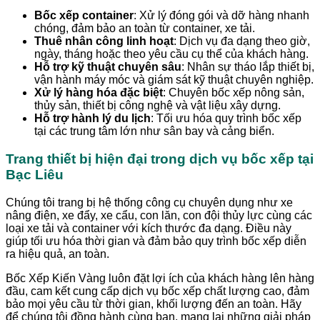
Bốc xếp container
: Xử lý đóng gói và dỡ hàng nhanh
chóng, đảm bảo an toàn từ container, xe tải.
Thuê nhân công linh hoạt
: Dịch vụ đa dạng theo giờ,
ngày, tháng hoặc theo yêu cầu cụ thể của khách hàng.
Hỗ trợ kỹ thuật chuyên sâu
: Nhân sự tháo lắp thiết bị,
vận hành máy móc và giám sát kỹ thuật chuyên nghiệp.
Xử lý hàng hóa đặc biệt
: Chuyên bốc xếp nông sản,
thủy sản, thiết bị công nghệ và vật liệu xây dựng.
Hỗ trợ hành lý du lịch
: Tối ưu hóa quy trình bốc xếp
tại các trung tâm lớn như sân bay và cảng biển.
Trang thiết bị hiện đại trong dịch vụ bốc xếp tại
Bạc Liêu
Chúng tôi trang bị hệ thống công cụ chuyên dụng như xe
nâng điện, xe đẩy, xe cẩu, con lăn, con đội thủy lực cùng các
loại xe tải và container với kích thước đa dạng. Điều này
giúp tối ưu hóa thời gian và đảm bảo quy trình bốc xếp diễn
ra hiệu quả, an toàn.
Bốc Xếp Kiến Vàng luôn đặt lợi ích của khách hàng lên hàng
đầu, cam kết cung cấp dịch vụ bốc xếp chất lượng cao, đảm
bảo mọi yêu cầu từ thời gian, khối lượng đến an toàn. Hãy
để chúng tôi đồng hành cùng bạn, mang lại những giải pháp