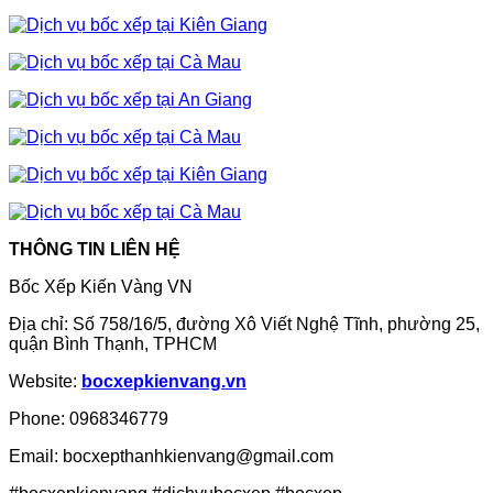
THÔNG TIN LIÊN HỆ
Bốc Xếp Kiến Vàng VN
Địa chỉ: Số 758/16/5, đường Xô Viết Nghệ Tĩnh, phường 25,
quận Bình Thạnh, TPHCM
Website:
bocxepkienvang.vn
Phone: 0968346779
Email: bocxepthanhkienvang@gmail.com