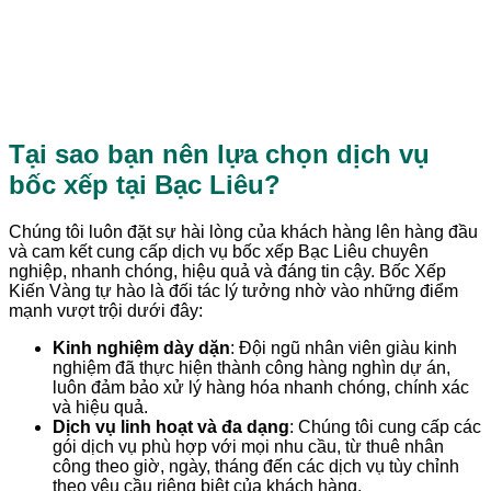
Sau khi hoàn thành bước thanh toán và
thanh lý hợp đồng, chúng tôi sẽ tiến
hành xuất hóa đơn theo yêu cầu của
quý khách hàng.
Tại sao bạn nên lựa chọn dịch vụ
bốc xếp tại Bạc Liêu?
Chúng tôi luôn đặt sự hài lòng của khách hàng lên hàng đầu
và cam kết cung cấp dịch vụ bốc xếp Bạc Liêu chuyên
nghiệp, nhanh chóng, hiệu quả và đáng tin cậy. Bốc Xếp
Kiến Vàng tự hào là đối tác lý tưởng nhờ vào những điểm
mạnh vượt trội dưới đây:
Kinh nghiệm dày dặn
: Đội ngũ nhân viên giàu kinh
nghiệm đã thực hiện thành công hàng nghìn dự án,
luôn đảm bảo xử lý hàng hóa nhanh chóng, chính xác
và hiệu quả.
Dịch vụ linh hoạt và đa dạng
: Chúng tôi cung cấp các
gói dịch vụ phù hợp với mọi nhu cầu, từ thuê nhân
công theo giờ, ngày, tháng đến các dịch vụ tùy chỉnh
theo yêu cầu riêng biệt của khách hàng.