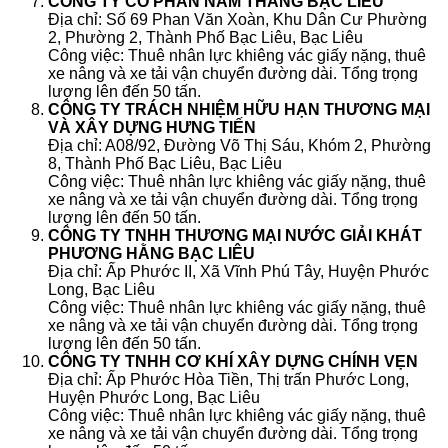
CÔNG TY CỔ PHẦN NAM THẮNG BẠC LIÊU
Địa chỉ: Số 69 Phan Văn Xoàn, Khu Dân Cư Phường
2, Phường 2, Thành Phố Bạc Liêu, Bạc Liêu
Công việc: Thuê nhân lực khiêng vác giấy nặng, thuê
xe nâng và xe tải vận chuyển đường dài. Tổng trọng
lượng lên đến 50 tấn.
CÔNG TY TRÁCH NHIỆM HỮU HẠN THƯƠNG MẠI
VÀ XÂY DỰNG HƯNG TIẾN
Địa chỉ: A08/92, Đường Võ Thị Sáu, Khóm 2, Phường
8, Thành Phố Bạc Liêu, Bạc Liêu
Công việc: Thuê nhân lực khiêng vác giấy nặng, thuê
xe nâng và xe tải vận chuyển đường dài. Tổng trọng
lượng lên đến 50 tấn.
CÔNG TY TNHH THƯƠNG MẠI NƯỚC GIẢI KHÁT
PHƯƠNG HẰNG BẠC LIÊU
Địa chỉ: Ấp Phước II, Xã Vĩnh Phú Tây, Huyện Phước
Long, Bạc Liêu
Công việc: Thuê nhân lực khiêng vác giấy nặng, thuê
xe nâng và xe tải vận chuyển đường dài. Tổng trọng
lượng lên đến 50 tấn.
CÔNG TY TNHH CƠ KHÍ XÂY DỰNG CHÍNH VẸN
Địa chỉ: Ấp Phước Hòa Tiền, Thị trấn Phước Long,
Huyện Phước Long, Bạc Liêu
Công việc: Thuê nhân lực khiêng vác giấy nặng, thuê
xe nâng và xe tải vận chuyển đường dài. Tổng trọng