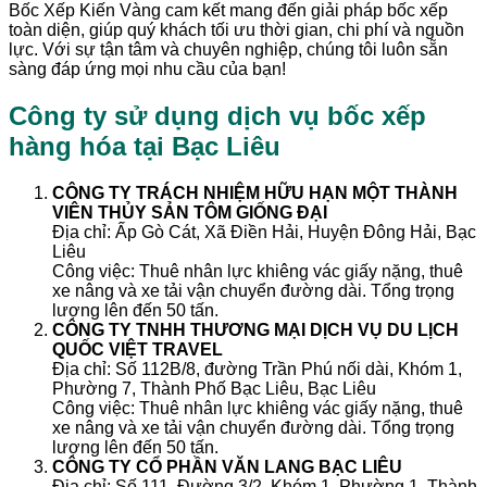
Bốc Xếp Kiến Vàng cam kết mang đến giải pháp bốc xếp
toàn diện, giúp quý khách tối ưu thời gian, chi phí và nguồn
lực. Với sự tận tâm và chuyên nghiệp, chúng tôi luôn sẵn
sàng đáp ứng mọi nhu cầu của bạn!
Công ty sử dụng dịch vụ bốc xếp
hàng hóa tại Bạc Liêu
CÔNG TY TRÁCH NHIỆM HỮU HẠN MỘT THÀNH
VIÊN THỦY SẢN TÔM GIỐNG ĐẠI
Địa chỉ: Ấp Gò Cát, Xã Điền Hải, Huyện Đông Hải, Bạc
Liêu
Công việc: Thuê nhân lực khiêng vác giấy nặng, thuê
xe nâng và xe tải vận chuyển đường dài. Tổng trọng
lượng lên đến 50 tấn.
CÔNG TY TNHH THƯƠNG MẠI DỊCH VỤ DU LỊCH
QUỐC VIỆT TRAVEL
Địa chỉ: Số 112B/8, đường Trần Phú nối dài, Khóm 1,
Phường 7, Thành Phố Bạc Liêu, Bạc Liêu
Công việc: Thuê nhân lực khiêng vác giấy nặng, thuê
xe nâng và xe tải vận chuyển đường dài. Tổng trọng
lượng lên đến 50 tấn.
CÔNG TY CỔ PHẦN VĂN LANG BẠC LIÊU
Địa chỉ: Số 111, Đường 3/2, Khóm 1, Phường 1, Thành