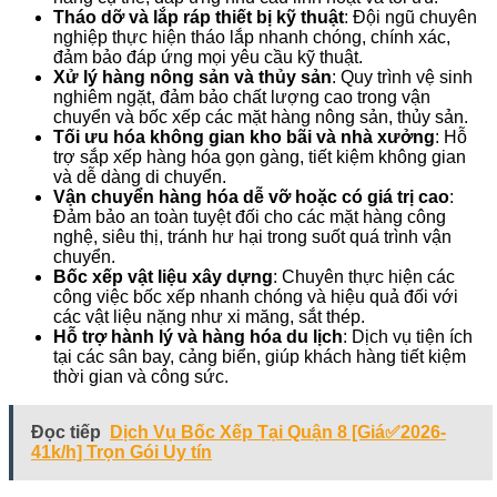
Tháo dỡ và lắp ráp thiết bị kỹ thuật
: Đội ngũ chuyên
nghiệp thực hiện tháo lắp nhanh chóng, chính xác,
đảm bảo đáp ứng mọi yêu cầu kỹ thuật.
Xử lý hàng nông sản và thủy sản
: Quy trình vệ sinh
nghiêm ngặt, đảm bảo chất lượng cao trong vận
chuyển và bốc xếp các mặt hàng nông sản, thủy sản.
Tối ưu hóa không gian kho bãi và nhà xưởng
: Hỗ
trợ sắp xếp hàng hóa gọn gàng, tiết kiệm không gian
và dễ dàng di chuyển.
Vận chuyển hàng hóa dễ vỡ hoặc có giá trị cao
:
Đảm bảo an toàn tuyệt đối cho các mặt hàng công
nghệ, siêu thị, tránh hư hại trong suốt quá trình vận
chuyển.
Bốc xếp vật liệu xây dựng
: Chuyên thực hiện các
công việc bốc xếp nhanh chóng và hiệu quả đối với
các vật liệu nặng như xi măng, sắt thép.
Hỗ trợ hành lý và hàng hóa du lịch
: Dịch vụ tiện ích
tại các sân bay, cảng biển, giúp khách hàng tiết kiệm
thời gian và công sức.
Đọc tiếp
Dịch Vụ Bốc Xếp Tại Quận 8 [Giá✅2026-
41k/h] Trọn Gói Uy tín