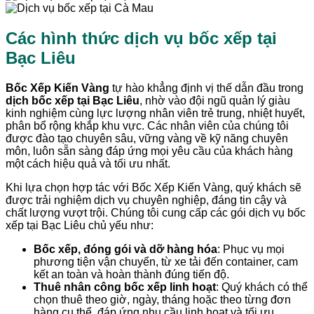
Các hình thức dịch vụ bốc xếp tại
Bạc Liêu
Bốc Xếp Kiến Vàng
tự hào khẳng định vị thế dẫn đầu trong
dịch bốc xếp tại
Bạc Liêu
, nhờ vào đội ngũ quản lý giàu
kinh nghiệm cùng lực lượng nhân viên trẻ trung, nhiệt huyết,
phân bổ rộng khắp khu vực. Các nhân viên của chúng tôi
được đào tạo chuyên sâu, vững vàng về kỹ năng chuyên
môn, luôn sẵn sàng đáp ứng mọi yêu cầu của khách hàng
một cách hiệu quả và tối ưu nhất.
Khi lựa chọn hợp tác với Bốc Xếp Kiến Vàng, quý khách sẽ
được trải nghiệm dịch vụ chuyên nghiệp, đáng tin cậy và
chất lượng vượt trội. Chúng tôi cung cấp các gói dịch vụ bốc
xếp tại Bạc Liêu chủ yếu như:
Bốc xếp, đóng gói và dỡ hàng hóa
: Phục vụ mọi
phương tiện vận chuyển, từ xe tải đến container, cam
kết an toàn và hoàn thành đúng tiến độ.
Thuê nhân công bốc xếp linh hoạt
: Quý khách có thể
chọn thuê theo giờ, ngày, tháng hoặc theo từng đơn
hàng cụ thể, đáp ứng nhu cầu linh hoạt và tối ưu.