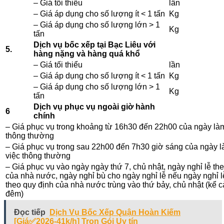
– Giá tối thiểu
lần
– Giá áp dụng cho số lượng ít < 1 tấn
Kg
– Giá áp dụng cho số lượng lớn > 1
Kg
tấn
Dịch vụ bốc xếp tại Bạc Liêu với
5.
hàng nặng và hàng quá khổ
– Giá tối thiểu
lần
– Giá áp dụng cho số lượng ít < 1 tấn
Kg
– Giá áp dụng cho số lượng lớn > 1
Kg
tấn
Dịch vụ phục vụ ngoài giờ hành
6
chính
– Giá phục vụ trong khoảng từ 16h30 đến 22h00 của ngày là
thông thường
– Giá phục vụ trong sau 22h00 đến 7h30 giờ sáng của ngày 
việc thông thường
– Giá phục vụ vào ngày ngày thứ 7, chủ nhật, ngày nghỉ lễ t
của nhà nước, ngày nghỉ bù cho ngày nghỉ lễ nếu ngày nghỉ l
theo quy định của nhà nước trùng vào thứ bảy, chủ nhật (kể c
đêm)
Đọc tiếp
Dịch Vụ Bốc Xếp Quận Hoàn Kiếm
[Giá✅2026-41k/h] Trọn Gói Uy tín