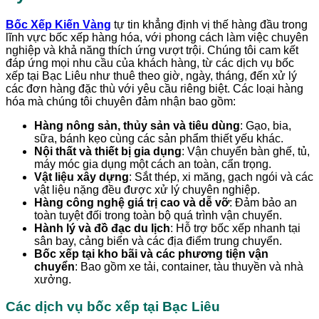
Bốc Xếp Kiến Vàng
tự tin khẳng định vị thế hàng đầu trong
lĩnh vực bốc xếp hàng hóa, với phong cách làm việc chuyên
nghiệp và khả năng thích ứng vượt trội. Chúng tôi cam kết
đáp ứng mọi nhu cầu của khách hàng, từ các dịch vụ bốc
xếp tại Bạc Liêu như thuê theo giờ, ngày, tháng, đến xử lý
các đơn hàng đặc thù với yêu cầu riêng biệt. Các loại hàng
hóa mà chúng tôi chuyên đảm nhận bao gồm:
Hàng nông sản, thủy sản và tiêu dùng
: Gạo, bia,
sữa, bánh kẹo cùng các sản phẩm thiết yếu khác.
Nội thất và thiết bị gia dụng
: Vận chuyển bàn ghế, tủ,
máy móc gia dụng một cách an toàn, cẩn trọng.
Vật liệu xây dựng
: Sắt thép, xi măng, gạch ngói và các
vật liệu nặng đều được xử lý chuyên nghiệp.
Hàng công nghệ giá trị cao và dễ vỡ
: Đảm bảo an
toàn tuyệt đối trong toàn bộ quá trình vận chuyển.
Hành lý và đồ đạc du lịch
: Hỗ trợ bốc xếp nhanh tại
sân bay, cảng biển và các địa điểm trung chuyển.
Bốc xếp tại kho bãi và các phương tiện vận
chuyển
: Bao gồm xe tải, container, tàu thuyền và nhà
xưởng.
Các dịch vụ bốc xếp tại Bạc Liêu