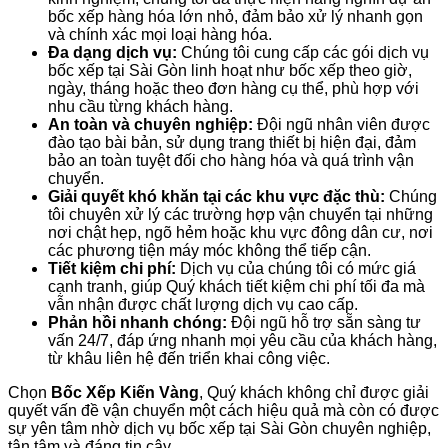
bốc xếp hàng hóa lớn nhỏ, đảm bảo xử lý nhanh gọn
và chính xác mọi loại hàng hóa.
Đa dạng dịch vụ:
Chúng tôi cung cấp các gói dịch vụ
bốc xếp tại Sài Gòn linh hoạt như bốc xếp theo giờ,
ngày, tháng hoặc theo đơn hàng cụ thể, phù hợp với
nhu cầu từng khách hàng.
An toàn và chuyên nghiệp:
Đội ngũ nhân viên được
đào tạo bài bản, sử dụng trang thiết bị hiện đại, đảm
bảo an toàn tuyệt đối cho hàng hóa và quá trình vận
chuyển.
Giải quyết khó khăn tại các khu vực đặc thù:
Chúng
tôi chuyên xử lý các trường hợp vận chuyển tại những
nơi chật hẹp, ngõ hẻm hoặc khu vực đông dân cư, nơi
các phương tiện máy móc không thể tiếp cận.
Tiết kiệm chi phí:
Dịch vụ của chúng tôi có mức giá
cạnh tranh, giúp Quý khách tiết kiệm chi phí tối đa mà
vẫn nhận được chất lượng dịch vụ cao cấp.
Phản hồi nhanh chóng:
Đội ngũ hỗ trợ sẵn sàng tư
vấn 24/7, đáp ứng nhanh mọi yêu cầu của khách hàng,
từ khâu liên hệ đến triển khai công việc.
Chọn
Bốc Xếp Kiến Vàng
, Quý khách không chỉ được giải
quyết vấn đề vận chuyển một cách hiệu quả mà còn có được
sự yên tâm nhờ dịch vụ bốc xếp tại Sài Gòn chuyên nghiệp,
tận tâm và đáng tin cậy.