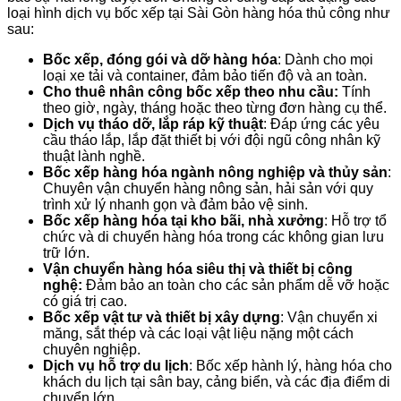
loại hình dịch vụ bốc xếp tại Sài Gòn hàng hóa thủ công như
sau:
Bốc xếp, đóng gói và dỡ hàng hóa
: Dành cho mọi
loại xe tải và container, đảm bảo tiến độ và an toàn.
Cho thuê nhân công bốc xếp theo nhu cầu:
Tính
theo giờ, ngày, tháng hoặc theo từng đơn hàng cụ thể.
Dịch vụ tháo dỡ, lắp ráp kỹ thuật
: Đáp ứng các yêu
cầu tháo lắp, lắp đặt thiết bị với đội ngũ công nhân kỹ
thuật lành nghề.
Bốc xếp hàng hóa ngành nông nghiệp và thủy sản
:
Chuyên vận chuyển hàng nông sản, hải sản với quy
trình xử lý nhanh gọn và đảm bảo vệ sinh.
Bốc xếp hàng hóa tại kho bãi, nhà xưởng
: Hỗ trợ tổ
chức và di chuyển hàng hóa trong các không gian lưu
trữ lớn.
Vận chuyển hàng hóa siêu thị và thiết bị công
nghệ:
Đảm bảo an toàn cho các sản phẩm dễ vỡ hoặc
có giá trị cao.
Bốc xếp vật tư và thiết bị xây dựng
: Vận chuyển xi
măng, sắt thép và các loại vật liệu nặng một cách
chuyên nghiệp.
Dịch vụ hỗ trợ du lịch
: Bốc xếp hành lý, hàng hóa cho
khách du lịch tại sân bay, cảng biển, và các địa điểm di
chuyển lớn.