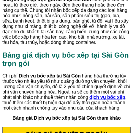
hoạt, từ theo giờ, theo ngày, đến theo tháng hoặc theo đơn
hàng cụ thể. Chúng tôi nhận bốc xếp đa dạng các loại hàng
hóa như: nông sản, hải sản, sản phẩm siêu thị (gạo, bia,
sữa, bánh kẹo), thiết bị gia dụng, bàn ghế, tủ đồ, vật liệu xây
dựng như xi măng, thiết bị công nghệ dễ vỡ, hành lý và đồ
đạc cho du khách tại sân bay, cảng biển, cũng như các công
việc bốc xếp hàng hóa lên cao, kho bãi, nhà xưởng, xe tải,
tàu hỏa, tàu thủy, hoặc đóng thùng container.
Bảng giá dịch vụ bốc xếp tại
Sài Gòn
trọn gói
Chi phí
Dịch vụ bốc xếp tại Sài Gòn
hàng hóa thường tùy
thuộc vào nhiều yếu tố như quãng đường vận chuyển, khối
lượng cần vận chuyển, đó là 2 yếu tố chính quyết định về chi
phí vận chuyển hàng hóa. Ngoài ra sẽ có thêm một vài phí
phát sinh khác như thuê thêm nhân công
dịch vụ bốc xếp
,
thuê thêm các thiết bị hiện đại để đẩy thời gian hoàn thành
một cách nhanh chóng tùy vào nhu cầu của khách hàng.
Bảng giá Dịch vụ bốc xếp tại Sài Gòn tham khảo