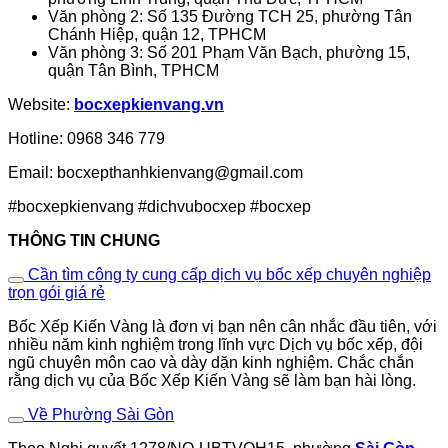
Văn phòng 2: Số 135 Đường TCH 25, phường Tân
Chánh Hiệp, quận 12, TPHCM
Văn phòng 3: Số 201 Phạm Văn Bạch, phường 15,
quận Tân Bình, TPHCM
Website:
bocxepkienvang.vn
Hotline: 0968 346 779
Email: bocxepthanhkienvang@gmail.com
#bocxepkienvang #dichvubocxep #bocxep
THÔNG TIN CHUNG
Cần tìm công ty cung cấp dịch vụ bốc xếp chuyên nghiệp
trọn gói giá rẻ
Bốc Xếp Kiến Vàng là đơn vị bạn nên cân nhắc đầu tiên, với
nhiều năm kinh nghiệm trong lĩnh vực Dịch vụ bốc xếp, đội
ngũ chuyên môn cao và dày dặn kinh nghiệm. Chắc chắn
rằng dịch vụ của Bốc Xếp Kiến Vàng sẽ làm bạn hài lòng.
Về Phường Sài Gòn