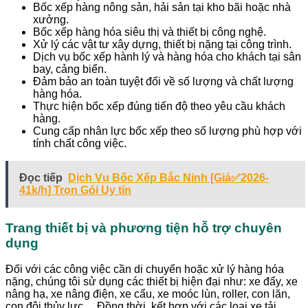
Bốc xếp hàng nông sản, hải sản tại kho bãi hoặc nhà
xưởng.
Bốc xếp hàng hóa siêu thị và thiết bị công nghệ.
Xử lý các vật tư xây dựng, thiết bị nặng tại công trình.
Dịch vụ bốc xếp hành lý và hàng hóa cho khách tại sân
bay, cảng biển.
Đảm bảo an toàn tuyệt đối về số lượng và chất lượng
hàng hóa.
Thực hiện bốc xếp đúng tiến độ theo yêu cầu khách
hàng.
Cung cấp nhân lực bốc xếp theo số lượng phù hợp với
tính chất công việc.
Đọc tiếp
Dịch Vụ Bốc Xếp Bắc Ninh [Giá✅2026-
41k/h] Trọn Gói Uy tín
Trang thiết bị và phương tiện hỗ trợ chuyên
dụng
Đối với các công việc cần di chuyển hoặc xử lý hàng hóa
nặng, chúng tôi sử dụng các thiết bị hiện đại như: xe đẩy, xe
nâng hạ, xe nâng điện, xe cẩu, xe moóc lùn, roller, con lăn,
con đội thủy lực… Đồng thời, kết hợp với các loại xe tải