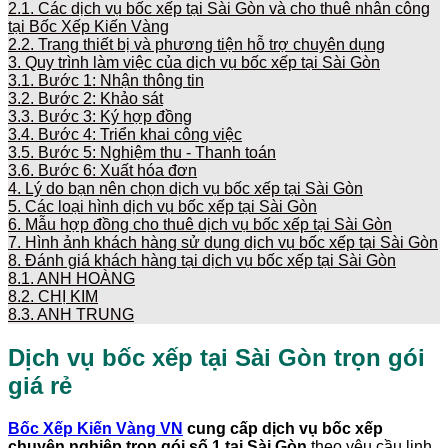
2.1.
Các dịch vụ bốc xếp tại Sài Gòn và cho thuê nhân công
tại Bốc Xếp Kiến Vàng
2.2.
Trang thiết bị và phương tiện hỗ trợ chuyên dụng
3.
Quy trình làm việc của dịch vụ bốc xếp tại Sài Gòn
3.1.
Bước 1: Nhận thông tin
3.2.
Bước 2: Khảo sát
3.3.
Bước 3: Ký hợp đồng
3.4.
Bước 4: Triển khai công việc
3.5.
Bước 5: Nghiệm thu - Thanh toán
3.6.
Bước 6: Xuất hóa đơn
4.
Lý do bạn nên chọn dịch vụ bốc xếp tại Sài Gòn
5.
Các loại hình dịch vụ bốc xếp tại Sài Gòn
6.
Mẫu hợp đồng cho thuê dịch vụ bốc xếp tại Sài Gòn
7.
Hình ảnh khách hàng sử dụng dịch vụ bốc xếp tại Sài Gòn
8.
Đánh giá khách hàng tại dịch vụ bốc xếp tại Sài Gòn
8.1.
ANH HOÀNG
8.2.
CHỊ KIM
8.3.
ANH TRUNG
Dịch vụ bốc xếp tại
Sài Gòn
trọn gói
giá rẻ
Bốc Xếp Kiến Vàng VN
cung cấp dịch vụ bốc xếp
chuyên nghiệp trọn gói số 1 tại Sài Gòn
theo yêu cầu linh