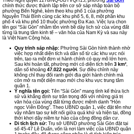
Theo Nghị quyết 1278/NQ-UBTVQH15, phường
Sài Gòn
chính thức được thành lập trên cơ sở sáp nhập toàn bộ
phường Bến Nghé, kèm theo khu phố 1 của phường
Nguyễn Thái Bình cùng các khu phố 5, 6, 8, một phần khu
phố 4 và khu phố 10 thuộc phường Đa Kao. Việc lựa chọn
tên gọi “Sài Gòn” nhằm tôn vinh bề dày lịch sử của vùng đất
từng là trung tâm kinh tế – văn hóa của Nam Kỳ và sau này
là Việt Nam Cộng hòa.
Quy trình sáp nhập:
Phường Sài Gòn hình thành nhờ
việc hợp nhất diện tích và dân số từ các khu vực nói
trên, tạo ra một đơn vị hành chính có quy mô lớn hơn.
Sau khi hoàn tất, phường mới có diện tích trên
3 km²
,
dân số khoảng
47.022 người
. Sự điều chỉnh này
không chỉ thay đổi ranh giới địa giới hành chính mà
còn mở ra một diện mạo mới cho khu vực trung tâm
quận 1.
Ý nghĩa tên gọi:
Tên “Sài Gòn” mang tính kế thừa lịch
sử và khẳng định sự trân trọng đối với những giá trị
văn hóa của vùng đất từng được mệnh danh “Hòn
ngọc Viễn Đông”. Theo UBND quận 1, việc đặt tên như
vậy nhằm tạo sự kết nối giữa quá khứ và hiện tại, đồng
thời khơi dậy niềm tự hào của cộng đồng dân cư.
Di tích lịch sử:
Trụ sở UBND phường Sài Gòn đặt tại
số 45-47 Lê Duẩn, vốn là nơi làm việc của UBND quận