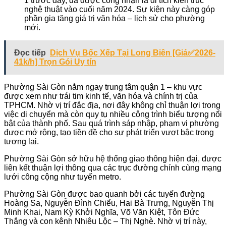
1 trước đây, đã được công nhận là di tích kiến trúc
nghệ thuật vào cuối năm 2024. Sự kiện này càng góp
phần gia tăng giá trị văn hóa – lịch sử cho phường
mới.
Đọc tiếp
Dịch Vụ Bốc Xếp Tại Long Biên [Giá✅2026-
41k/h] Trọn Gói Uy tín
Phường Sài Gòn nằm ngay trung tâm quận 1 – khu vực
được xem như trái tim kinh tế, văn hóa và chính trị của
TPHCM. Nhờ vị trí đắc địa, nơi đây không chỉ thuận lợi trong
việc di chuyển mà còn quy tụ nhiều công trình biểu tượng nổi
bật của thành phố. Sau quá trình sáp nhập, phạm vi phường
được mở rộng, tạo tiền đề cho sự phát triển vượt bậc trong
tương lai.
Phường Sài Gòn sở hữu hệ thống giao thông hiện đại, được
liên kết thuận lợi thông qua các trục đường chính cùng mạng
lưới công cộng như tuyến metro.
Phường Sài Gòn được bao quanh bởi các tuyến đường
Hoàng Sa, Nguyễn Đình Chiểu, Hai Bà Trưng, Nguyễn Thị
Minh Khai, Nam Kỳ Khởi Nghĩa, Võ Văn Kiệt, Tôn Đức
Thắng và con kênh Nhiêu Lộc – Thị Nghè. Nhờ vị trí này,