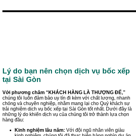
Bước 6: Xuất hóa đơn
Sau khi hoàn thành bước thanh toán và
thanh lý hợp đồng, chúng tôi sẽ tiến
hành xuất hóa đơn theo yêu cầu của
quý khách hàng.
Lý do bạn nên chọn dịch vụ bốc xếp
tại Sài Gòn
Với phương châm “KHÁCH HÀNG LÀ THƯỢNG ĐẾ,”
chúng tôi luôn đảm bảo uy tín đi kèm với chất lượng, nhanh
chóng và chuyên nghiệp, nhằm mang lại cho Quý khách sự
trải nghiệm dịch vụ bốc xếp tại Sài Gòn tốt nhất. Dưới đây là
những lý do khiến dịch vụ của chúng tôi trở thành lựa chọn
hàng đầu:
Kinh nghiệm lâu năm:
Với đội ngũ nhân viên giàu
kinh nghiệm, chúng tôi đã thực hiện hàng nghìn dự án