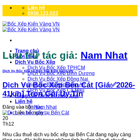
Bỏ
Liên hệ
qua
0938.123.023
nội
dung
Trang chủ
Lưu trữ tác giả:
Nam Nhat
Giới thiệu
Dịch Vụ Bốc Xếp
Dịch Vụ Bốc Xếp TPHCM
Dịch Vụ Bốc Xếp tại Bốc Xếp Kiến Vàng VN
Dịch Vụ Bốc Xếp Bình Dương
Dịch Vụ Bốc Xếp Đồng Nai
Dịch Vụ Bốc Xếp Bến Cát [Giá✅2026-
Dịch Vụ Bốc Xếp Long An
Dịch Vụ Bốc Xếp Cà Mau
41k/h] Trọn Gói Uy Tín
Bảng Giá Dịch Vụ Bốc Xếp
Liên hệ
Tin tức
Đăng vào
bởi
Nam Nhat
Liên hệ ngay
20
Th12
Nhu cầu thuê dịch vụ bốc xếp tại Bến Cát đang ngày càng