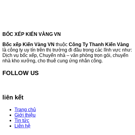
luận
ở
Khánh
Xếp
Vụ
Nhất
Dịch
Hội
Tại
Bốc
Chi
Vụ
[Giá✅2026-
Xóm
Xếp
Tiết
Bốc
41k/h]
Chiếu
Tại
2026
Xếp
Trọn
[Giá✅2026-
Nhiêu
Tại
Gói
41k/h]
Lộc
BỐC XẾP KIẾN VÀNG VN
Xuân
Uy
Trọn
[Giá✅2026-
Hòa
tín
Gói
41k/h]
Bốc xếp Kiến Vàng VN
thuộc
Công Ty Thanh Kiến Vàng
[Giá✅2026-
Uy
Trọn
là công ty uy tín trên thị trường đi đầu trong các lĩnh vực như:
41k/h]
tín
Gói
Dịch vụ bốc xếp, Chuyển nhà – văn phòng trọn gói, chuyển
Trọn
Uy
nhà kho xưởng, cho thuê cung ứng nhân công.
Gói
tín
Uy
FOLLOW US
tín
liên kết
Trang chủ
Giới thiệu
Tin tức
Liên hệ