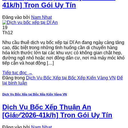
41k/h] Trọn Gói Uy Tín
Đăng vào
bởi
Nam Nhat
19
Th12
Nhu cầu thuê dịch vụ bốc xếp tại Dĩ An đang ngày càng tăng
cao, đặc biệt trong những tình huống cần di chuyển hàng
hóa kích thước lớn tại các khu vực có không gian chật hẹp,
đường ngõ nhỏ hoặc nơi đông dân cư, nơi mà máy móc khó
tiếp cận và hoạt động […]
Tiếp tục đọc
→
Đăng trong
Dịch Vụ Bốc Xếp tại Bốc Xếp Kiến Vàng VN
Để
lại bình luận
Dịch Vụ Bốc Xếp tại Bốc Xếp Kiến Vàng VN
Dịch Vụ Bốc Xếp Thuận An
[Giá✅2026-41k/h] Trọn Gói Uy Tín
Đăng vào
bởi
Nam Nhat